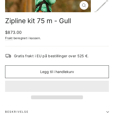
Lukk
(esc)
Zipline kit 75 m - Gull
Ordinær
$873.00
pris
Frakt
beregnet i kassen.
Gratis frakt i EU på bestillinger over 525 €.
Legg til i handlekurv
BESKRIVELSE