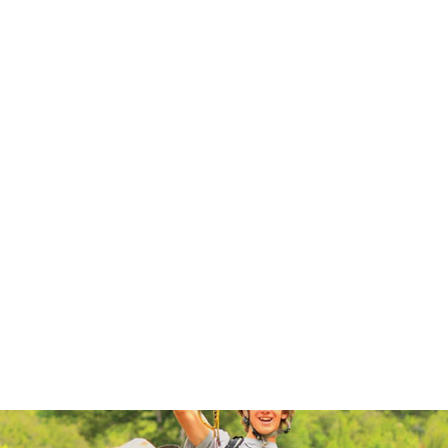
Zipline kit 75 m - Gull
$873.00