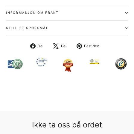
INFORMASJON OM FRAKT
STILL ET SPØRSMÅL
Del
Tweet
Fest
Del
Del
Fest den
på
på
på
Facebook
X
Pinterest
Ikke ta oss på ordet