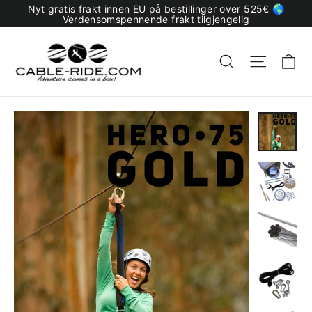
Hopp
Nyt gratis frakt innen EU på bestillinger over 525€ 🌎
til
Verdensomspennende frakt tilgjengelig
innhold
H
Søk
Naviga