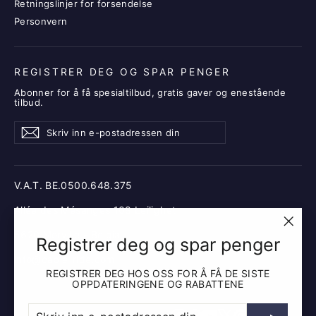
Retningslinjer for forsendelse
Personvern
REGISTRER DEG OG SPAR PENGER
Abonner for å få spesialtilbud, gratis gaver og enestående
tilbud.
Skriv
Abonner
Abonner
inn
e-
postadressen
din
V.A.T. BE.0500.648.375
Allée des Mésanges 108 Leilighet
5620 Morville - Belgia
"Lukk
Registrer deg og spar penger
(esc)
info@cable-ride.com
REGISTRER DEG HOS OSS FOR Å FÅ DE SISTE
OPPDATERINGENE OG RABATTENE
SKRIV
ABONNER
Instagram
Facebook
YouTube
X
Pinterest
INN