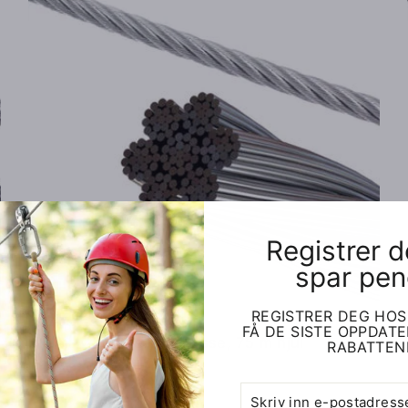
Registrer 
spar pen
REGISTRER DEG HOS
FÅ DE SISTE OPPDAT
8 mm galvanisert flyklasse, 75 m hjul
RABATTEN
$410.00
SKRIV
ABONNER
INN
E-