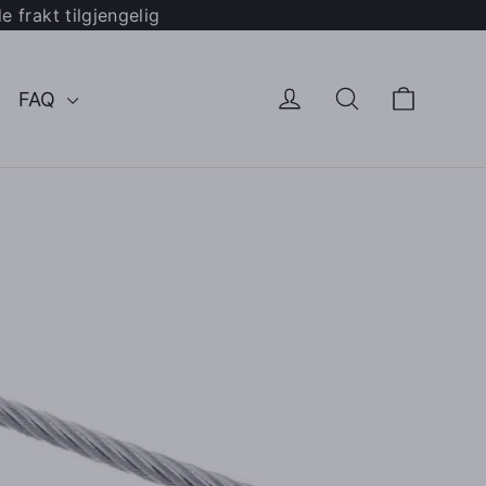
 frakt tilgjengelig
Handl
Logg inn
Søk
FAQ