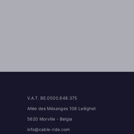
V.A.T. BE.0500.648.375
Allée des Mésanges 108 Leilighet
5620 Morville - Belgia
info@cable-ride.com