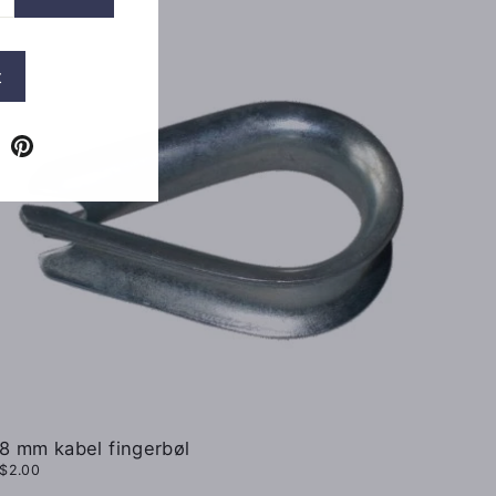
t
k
Tube
X
Pinterest
8 mm kabel fingerbøl
$2.00