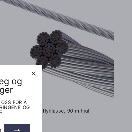
deg og
"Lukk
(esc)"
ger
 OSS FOR Å
ERINGENE OG
8 mm galvanisert flyklasse, 90 m hjul
E
$492.00