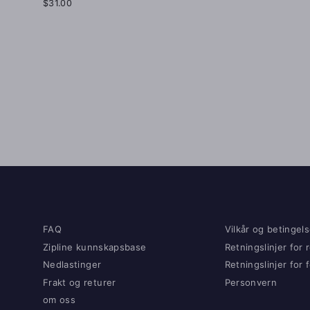
$31.00
FAQ
Vilkår og betingels
Zipline kunnskapsbase
Retningslinjer for 
Nedlastinger
Retningslinjer for
Frakt og returer
Personvern
om oss