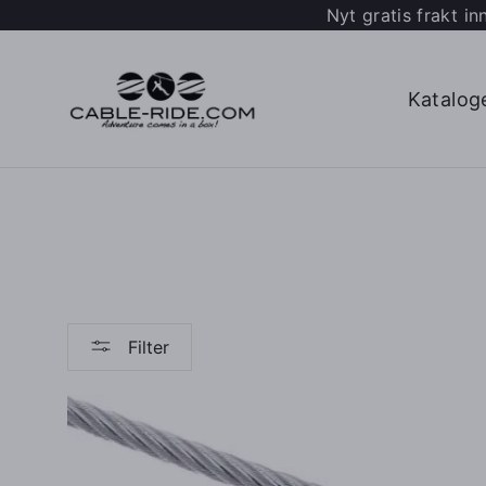
Hopp
Nyt gratis frakt i
til
innhold
Katalo
Filter