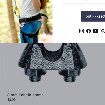
POSTADRESSEN
DIN
butikkkset
Instagram
Faceboo
You
på
Instagram
8 mm kabelklemme
$2.00