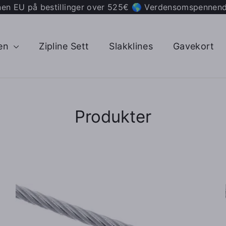
nnen EU på bestillinger over 525€ 🌎 Verdensomspennende
gen
Zipline Sett
Slakklines
Gavekort
Produkter