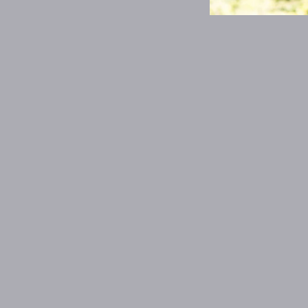
To styre
$52.00