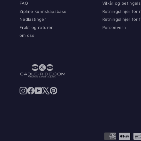
FAQ
Vilkår og betingels
Zipline kunnskapsbase
Retningslinjer for 
Nedlastinger
Retningslinjer for
Frakt og returer
Personvern
om oss
Instagram
Facebook
YouTube
X
Pinterest
på
Instagram