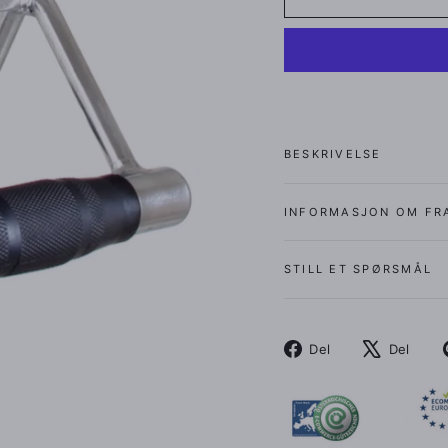
BESKRIVELSE
INFORMASJON OM FR
STILL ET SPØRSMÅL
Del
Tw
Del
Del
på
på
Facebook
X