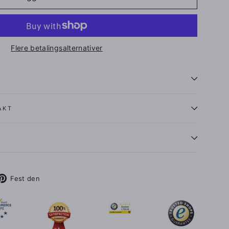
Flere betalingsalternativer
AKT
eet
Fest
Fest den
på
Pinterest