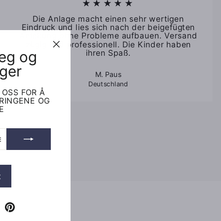
★★★★★
Die Anlage macht einen sehr wertigen
Eindruck und lies sich nach der beigefügten
Anleitung ohne Probleme aufbauen. Versand
zügig und professionell. Die Kinder haben
deg og
ihren Spaß.
"Lukk
(esc)"
ger
M. Paus
Deutschland
 OSS FOR Å
ERINGENE OG
E
t
k
Tube
X
Pinterest