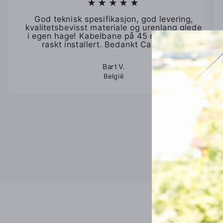
★★★★★
God teknisk spesifikasjon, god levering,
kvalitetsbevisst materiale og urenlang glede
i egen hage! Kabelbane på 45 m ble lett og
raskt installert. Bedankt Cable-ride!
Bart V.
België