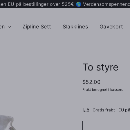
nnen EU på bestillinger over 525€ 🌎 Verdensomspennende
gen
Zipline Sett
Slakklines
Gavekort
To styre
Ordinær
$52.00
pris
Frakt
beregnet i kassen.
Gratis frakt i EU p