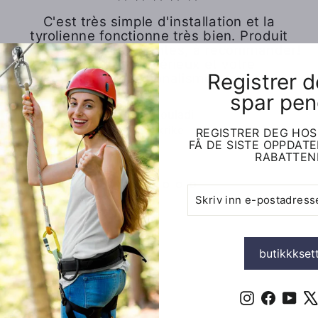
C'est très simple d'installation et la
tyrolienne fonctionne très bien. Produit
répondant à nos attentes, à recommander!
Merci pour le sérieux et votre
Registrer 
professionalisme.
spar pen
Fam. Touladi
Frankrike
REGISTRER DEG HOS
FÅ DE SISTE OPPDAT
RABATTEN
SKRIV
ABONNER
INN
E-
POSTADRESSEN
DIN
butikkkset
Instagram
Faceboo
You
på
Instagram