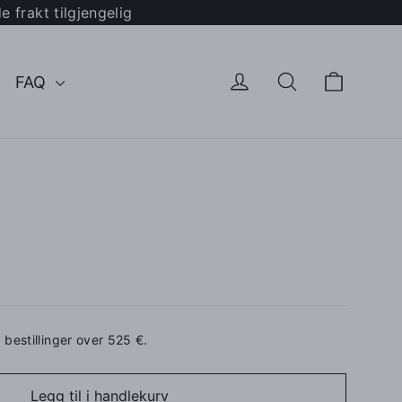
 frakt tilgjengelig
Handl
Logg inn
Søk
FAQ
å bestillinger over 525 €.
Legg til i handlekurv