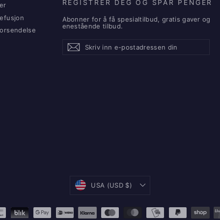
REGISTRER DEG OG SPAR PENGER
er
refusjon
Abonner for å få spesialtilbud, gratis gaver og
enestående tilbud.
 forsendelse
Skriv
Abonner
Abonner
inn
e-
postadressen
din
Valuta
USA (USD $)