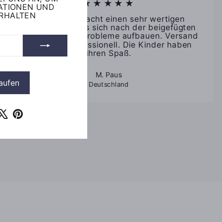
★★★★★
ATIONEN UND
ERHALTEN
Die Anlage macht einen sehr wertigen
Eindruck und lies sich nach der beigefügten
Anleitung ohne Probleme aufbauen. Versand
zügig und professionell. Die Kinder haben
ihren Spaß.
M. Paus
aufen
Deutschland
ook
outube
X
Pinterest