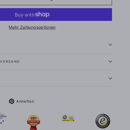
Mehr Zahlungsoptionen
 VERSAND
Tweet
Auf
Anheften
auf
Pinterest
X
pinnen