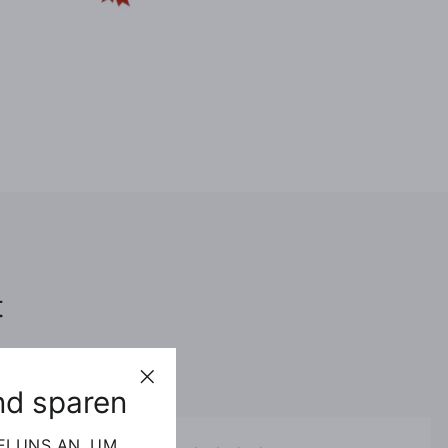
t
d sparen
"Schließen
(esc)"
EI UNS AN, UM