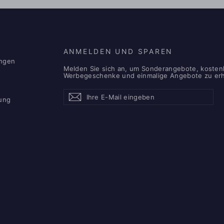
ANMELDEN UND SPAREN
ngen
Melden Sie sich an, um Sonderangebote, kosten
Werbegeschenke und einmalige Angebote zu erh
Ihre
Abonnieren
Abonnieren
E-
ung
Mail
eingeben