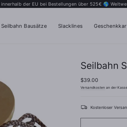
 innerhalb der EU bei Bestellungen über 525€ 🌎 Weltwe
Seilbahn Bausätze
Slacklines
Geschenkkar
Seilbahn S
Regulären
$39.00
Preis
Versandkosten
an der Kasse
Kostenloser Versan