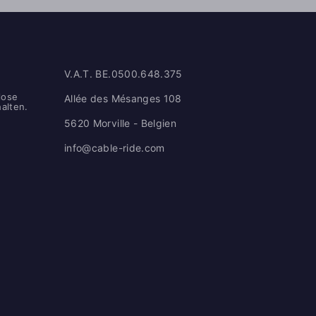
V.A.T. BE.0500.648.375
lose
Allée des Mésanges 108
alten.
5620 Morville - Belgien
info@cable-ride.com