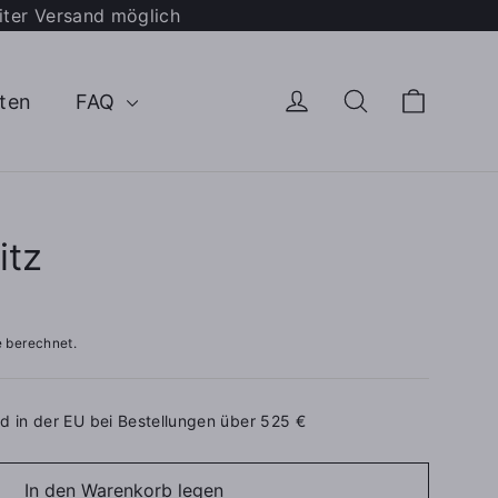
iter Versand möglich
Waren
Einloggen
Suche
ten
FAQ
itz
 berechnet.
d in der EU bei Bestellungen über 525 €
In den Warenkorb legen