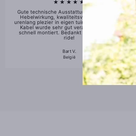
★★★★★
Gute technische Ausstattung, verzorgende
Hebelwirkung, kwaliteitsvol materiaal en
urenlang plezier in eigen tuin! Das 45m lange
Kabel wurde sehr gut verarbeitet und ist
schnell montiert. Bedankt sich bei Cable-
ride!
Bart V.
België