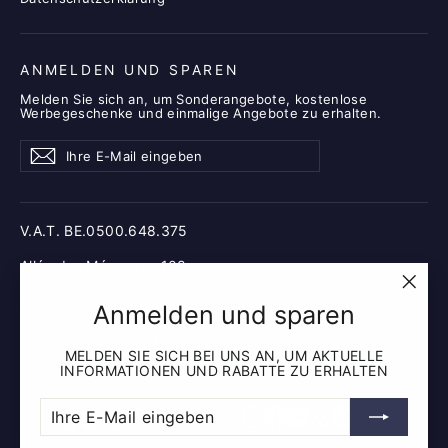
ANMELDEN UND SPAREN
Melden Sie sich an, um Sonderangebote, kostenlose
Werbegeschenke und einmalige Angebote zu erhalten.
Ihre
Abonnieren
Abonnieren
E-
Mail
eingeben
V.A.T. BE.0500.648.375
Allée des Mésanges 108
5620 Morville - Belgien
"Schl
Anmelden und sparen
(esc)
info@cable-ride.com
MELDEN SIE SICH BEI UNS AN, UM AKTUELLE
INFORMATIONEN UND RABATTE ZU ERHALTEN
IHRE
ABONNIEREN
Instagram
Facebook
Youtube
X
Pinterest
E-
MAIL
EINGEBEN