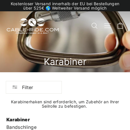
Zum
Kostenloser Versand innerhalb der EU bei Bestellungen
Inhalt
über 525€ 🌎 Weltweiter Versand möglich
springen
W
Suche
Navigat
Karabiner
Filter
Karabinerhaken sind erforderlich, um Zubehör an Ihrer
Seilrolle zu befestigen.
Karabiner
Bandschlinge