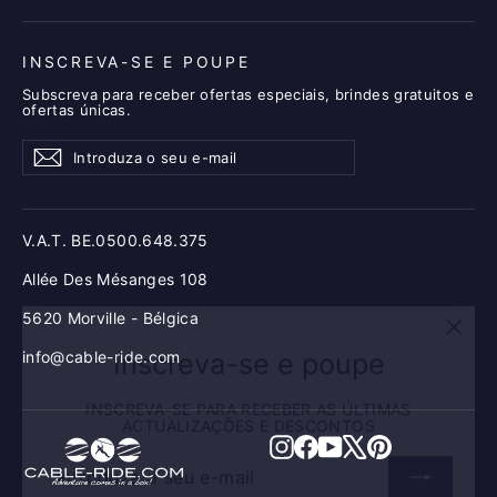
INSCREVA-SE E POUPE
Subscreva para receber ofertas especiais, brindes gratuitos e
ofertas únicas.
Introduza
Assinar
Assinar
o
seu
e-
mail
V.A.T. BE.0500.648.375
Allée Des Mésanges 108
5620 Morville - Bélgica
"Fech
Inscreva-se e poupe
(esc)
info@cable-ride.com
INSCREVA-SE PARA RECEBER AS ÚLTIMAS
ACTUALIZAÇÕES E DESCONTOS
INTRODUZA
ASSINAR
Instagram
Facebook
Youtube
X
Pinterest
O
SEU
E-
MAIL