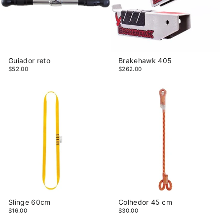
Guiador reto
Brakehawk 405
$52.00
$262.00
Slinge 60cm
Colhedor 45 cm
$16.00
$30.00