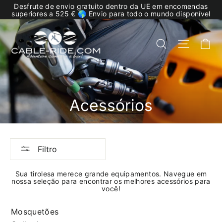
Saltar
Desfrute de envio gratuito dentro da UE em encomendas
para
superiores a 525 € 🌎 Envio para todo o mundo disponível
o
conteúdo
Ca
Busca
Navega
Acessórios
Filtro
Sua tirolesa merece grande equipamentos. Navegue em
nossa seleção para encontrar os melhores acessórios para
você!
Mosquetões