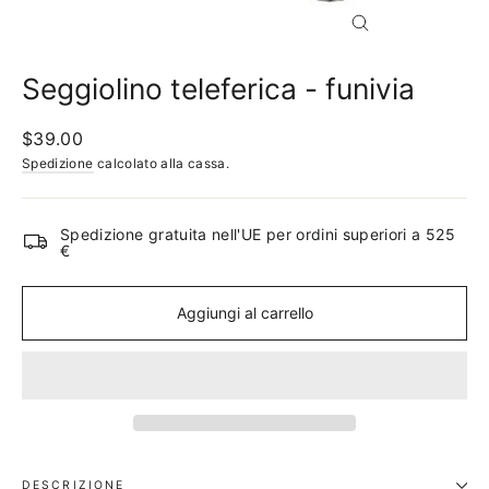
Chiudi
(ESC)
Seggiolino teleferica - funivia
Prezzo
$39.00
normale
Spedizione
calcolato alla cassa.
Spedizione gratuita nell'UE per ordini superiori a 525
€
Aggiungi al carrello
DESCRIZIONE